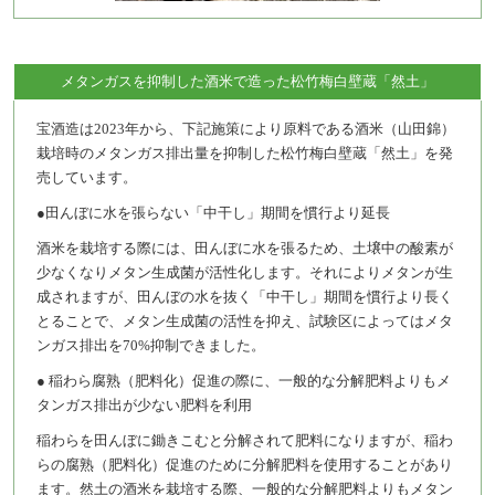
メタンガスを抑制した酒米で造った松竹梅白壁蔵「然土」
宝酒造は2023年から、下記施策により原料である酒米（山田錦）
栽培時のメタンガス排出量を抑制した松竹梅白壁蔵「然土」を発
売しています。
●田んぼに水を張らない「中干し」期間を慣行より延長
酒米を栽培する際には、田んぼに水を張るため、土壌中の酸素が
少なくなりメタン生成菌が活性化します。それによりメタンが生
成されますが、田んぼの水を抜く「中干し」期間を慣行より長く
とることで、メタン生成菌の活性を抑え、試験区によってはメタ
ンガス排出を70%抑制できました。
● 稲わら腐熟（肥料化）促進の際に、一般的な分解肥料よりもメ
タンガス排出が少ない肥料を利用
稲わらを田んぼに鋤きこむと分解されて肥料になりますが、稲わ
らの腐熟（肥料化）促進のために分解肥料を使用することがあり
ます。然土の酒米を栽培する際、一般的な分解肥料よりもメタン