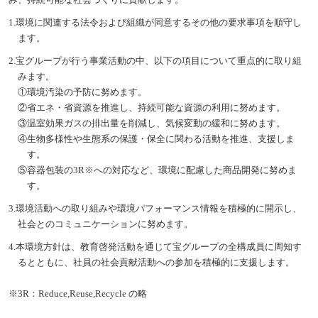
1.環境に関連する法令および組織が同意するその他の要求事項を順守し
ます。
2.宝グループが行う事業活動の中、以下の項目について重点的に取り組
みます。
①環境汚染の予防に努めます。
②省エネ・省資源を推進し、持続可能な資源の利用に努めます。
③温室効果ガスの排出量を削減し、気候変動の緩和に努めます。
④生物多様性や生態系の保護・保全に関わる活動を推進、支援しま
す。
⑤容器包装の3R※への対応など、環境に配慮した商品開発に努めま
す。
3.環境活動への取り組みや環境パフォーマンス情報を積極的に開示し、
社会とのコミュニケーションに努めます。
4.本環境方針は、教育啓発活動を通じて宝グループの全構成員に周知す
るとともに、社員の社会貢献活動への参加を積極的に支援します。
※3R：Reduce,Reuse,Recycle の略