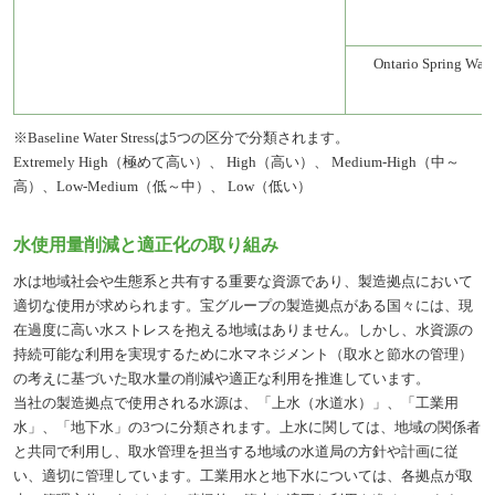
Ontario Spring Wat
※Baseline Water Stressは5つの区分で分類されます。
Extremely High（極めて高い）、 High（高い）、 Medium-High（中～
高）、Low-Medium（低～中）、 Low（低い）
水使用量削減と適正化の取り組み
水は地域社会や生態系と共有する重要な資源であり、製造拠点において
適切な使用が求められます。宝グループの製造拠点がある国々には、現
在過度に高い水ストレスを抱える地域はありません。しかし、水資源の
持続可能な利用を実現するために水マネジメント（取水と節水の管理）
の考えに基づいた取水量の削減や適正な利用を推進しています。
当社の製造拠点で使用される水源は、「上水（水道水）」、「工業用
水」、「地下水」の3つに分類されます。上水に関しては、地域の関係者
と共同で利用し、取水管理を担当する地域の水道局の方針や計画に従
い、適切に管理しています。工業用水と地下水については、各拠点が取