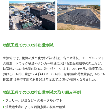
物流工程でのCO2排出量削減
宝酒造では、物流の効率化や転送の削減、省エネ運転、モーダルシフト
の推進、トラック輸送やタンカー輸送における製品積載率の向上など、
輸送時のCO2排出量の削減に取り組んでいます。2024年度の物流工程に
おけるCO2排出量は12.4千t-CO2、CO2排出原単位(出荷数量あたりのCO2
排出量)は基準年度である2018年度比で16.5%の削減となりました。
物流工程でのCO2排出量削減の取り組み事例
フェリー、鉄道などへのモーダルシフト
消費地生産による東西拠点間の転送の削減