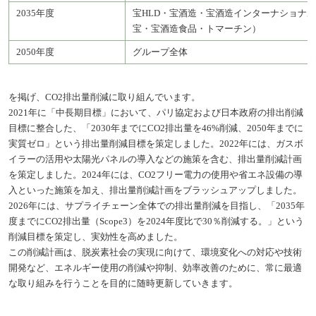
2035年度
宝HLD・宝酒造・宝酒造インターナショナ
宝・宝酒造食品・トマーチン）
2050年度
グループ全体
を掲げ、CO2排出量削減に取り組んでいます。
2021年に「中長期目標」において、パリ協定および日本政府の排出削減
目標に整合した、「2030年までにCO2排出量を46%削減、2050年までに
実質ゼロ」という排出量削減目標を策定しました。2022年には、ガスボ
イラーの活用や太陽光パネルの導入などの施策を含む、排出量削減計画
を策定しました。2024年には、CO2フリー電力の使用や省エネ設備の導
入といった施策を加え、排出量削減計画をブラッシュアップしました。
2026年には、サプライチェーン全体での排出量削減を目指し、「2035年
度までにCO2排出量（Scope3）を2024年度比で30％削減する。」という
削減目標を策定し、実効性を高めました。
この削減計画は、脱炭素社会の実現に向けて、環境変化への対応や技術
開発など、エネルギー使用の削減や抑制、効率改善のために、常に最適
な取り組みを行うことを目的に随時更新していきます。