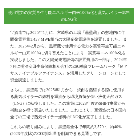
使用電力の実質再生可能エネルギー由来100%化と蒸気ボイラー燃料
のLNG化
宝酒造では2025年1月に、宮崎県の工場「黒壁蔵」の敷地内に年
間発電容量1,437 MWh相当の太陽光発電設備を設置しました。 ま
た、2025年2月から、黒壁蔵で使用する電力を実質再生可能エネ
ルギー由来100%に切り替えたことにより、実質再エネ100%化を
実現しました。この太陽光発電設備の設置費用の一部は、2024年
7月に明治安田生命保険相互会社のESG融資フレームワーク「ＭＹ
サステイナブルファイナンス」を活用したグリーンローンとして
資金調達しました。
さらに、黒壁蔵では2025年1月から、焼酎を蒸留する際に使用す
る蒸気ボイラーの燃料を重油から環境負荷が低い液化天然ガス
（LNG）に転換しました。この施策は2023年度のSHIFT事業から
補助金を得て実施いたしました。これにより、宝酒造の日本国内
全ての工場で蒸気ボイラー燃料のLNG化が完了しました。
これらの取り組みにより、黒壁蔵全体で年間約3,579 t、約40%
(2023年度比)のCO2排出量を削減できる見通しです。