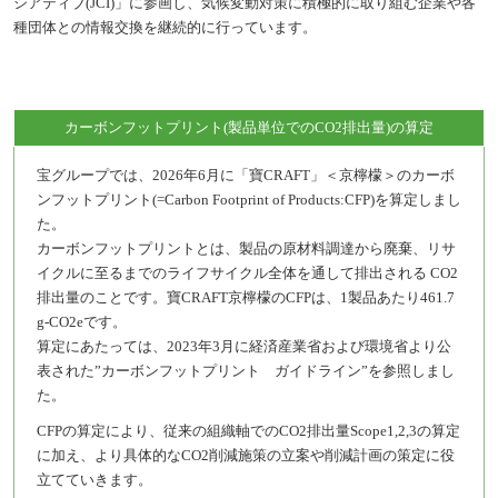
シアティブ(JCI)」に参画し、気候変動対策に積極的に取り組む企業や各
種団体との情報交換を継続的に行っています。
カーボンフットプリント(製品単位でのCO2排出量)の算定
宝グループでは、2026年6月に「寶CRAFT」＜京檸檬＞のカーボ
ンフットプリント(=Carbon Footprint of Products:CFP)を算定しまし
た。
カーボンフットプリントとは、製品の原材料調達から廃棄、リサ
イクルに至るまでのライフサイクル全体を通して排出される CO2
排出量のことです。寶CRAFT京檸檬のCFPは、1製品あたり461.7
g-CO2eです。
算定にあたっては、2023年3月に経済産業省および環境省より公
表された”カーボンフットプリント ガイドライン”を参照しまし
た。
CFPの算定により、従来の組織軸でのCO2排出量Scope1,2,3の算定
に加え、より具体的なCO2削減施策の立案や削減計画の策定に役
立てていきます。