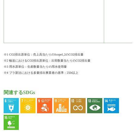
※1 CO2排出原単位：売上高当たりのScope1,2のCO2排出量
※2 輸送におけるCO2排出原単位：出荷数量当たりのCO2排出量
※3 用水原単位：生産数量当たりの用水使用量
※4 プラ新法における多量排出事業者の基準：250t以上
関連するSDGs