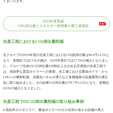
てまいります。
2024年度実績
GHG排出量とエネルギー使用量の第三者保証
生産工程におけるCO2排出量削減
宝グループの2024年度の生産工程におけるCO2総排出量は96.4千t-CO2と
なり、前期比では0.5％の減少、2018年度比では17.5%の減少となりまし
た。グループ全体のCO2排出量の8割以上を占める宝酒造の生産工程で
は、高効率な貫流ボイラーへの更新、全工場における重油ボイラ－から
LNGへの燃料転換、太陽光パネルの導入など各種施策や設備運用の適正
化に取り組みました。その結果CO2排出量が78.7千t-CO2となり、前期比
0.8％の減少となりました。
生産工程でのCO2排出量削減の取り組み事例
高効率ガスボイラー、重油ボイラーのガス化等の省エネ設備の導入