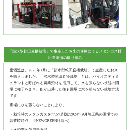
「節水型乾田直播栽培」で生産したお米の使用によるメタンガス排
出量削減の取り組み
宝酒造は、2025年1月に「節水型乾田直播栽培」で生産したお米
を購入しました。「節水型乾田直播栽培」とは、バイオスティミ
ュラントと呼ばれる農業資材を活用して、水を張らない状態の圃
場に種子をまき、稲が出芽した後も圃場に水を張らない栽培方法
です。
圃場に水を張らないことにより、
・栽培時のメタンガスを77.5%削減(2024年9月埼玉県の圃場での
調査時時点、※NEWGREEN社調べ)
・水資源の使用量削減