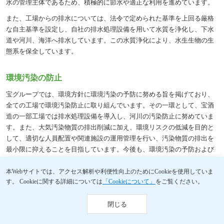
水の管理主体であるため、積極的に節水や適正な利用を進めています。
また、工場からの排水については、法令で定められた基準を上回る厳格
な自主基準を設定し、自社の排水処理設備を用いて水質を浄化し、下水
道や河川、海洋へ排水しています。この水質浄化により、水生生物の生
態系を保全しています。
環境汚染の防止
宝グループでは、環境方針に環境汚染の予防に努める旨を掲げており、
全ての工場で環境汚染防止に取り組んでいます。その一環として、宝酒
造の一部工場では排水処理設備を導入し、河川の汚染防止に努めていま
す。また、大気汚染物質の排出削減に加え、環境リスクの低減を目的と
して、適切な人員配置や関連施設の運用管理を行い、汚染物質の排出を
最小限に抑えることを目指しています。今後も、環境汚染の予防および
防止に向けた取り組みを継続・推進してまいります。
本Webサイトでは、アクセス解析や利便性向上のためにCookieを使用していま
す。
Cookieに関する詳細については
「Cookieについて」
をご覧ください。
水使用量削減と適正化の取り組み事例
閉じる
宝グループでは、水資源の持続可能な利用を目指し、特に水使用量の多
い国内工場において優先的に節水と適正化の取り組みを進めていきま