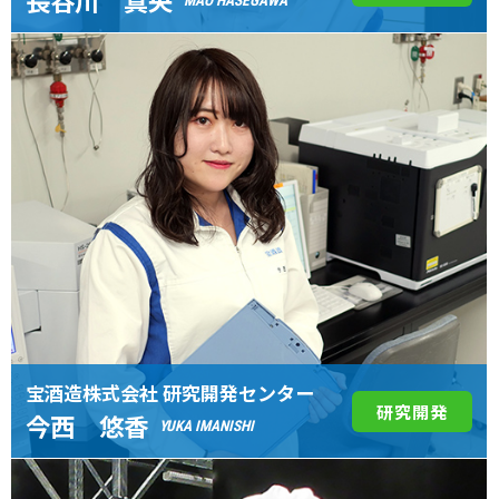
長谷川 真央
MAO HASEGAWA
宝酒造株式会社 研究開発センター
研究開発
今西 悠香
YUKA IMANISHI